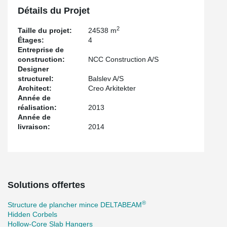
Détails du Projet
2
Taille du projet:
24538 m
Étages:
4
Entreprise de
construction:
NCC Construction A/S
Designer
structurel:
Balslev A/S
Architect:
Creo Arkitekter
Année de
réalisation:
2013
Année de
livraison:
2014
Solutions offertes
®
Structure de plancher mince DELTABEAM
Hidden Corbels
Hollow-Core Slab Hangers