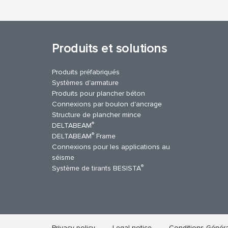
Produits et solutions
Produits préfabriqués
Systèmes d'armature
Produits pour plancher béton
Connexions par boulon d'ancrage
Structure de plancher mince
®
DELTABEAM
®
DELTABEAM
Frame
Connexions pour les applications au
séisme
uTube
Contactez-nous
®
Système de tirants BESISTA
Privacy policy
Legal notice
Conditions Généra