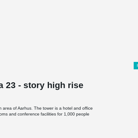
a 23 - story high rise
area of Aarhus. The tower is a hotel and office
ooms and conference facilities for 1,000 people
rating a photovoltaic system on the entire south
®
ed into the facade expression. DELTABEAM