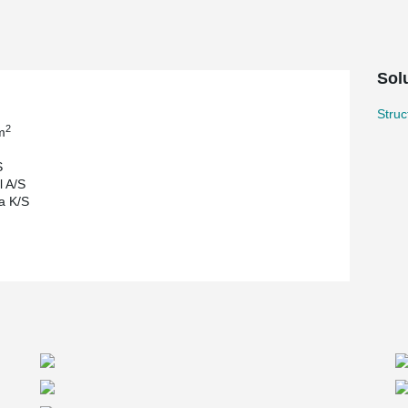
demanding and complex structure.
Solu
Stru
2
m
S
 A/S
a K/S