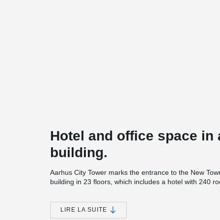
Hotel and office space in 
building.
Aarhus City Tower marks the entrance to the New Town 
building in 23 floors, which includes a hotel with 240 r
as well as office space and a private residence.
The tower is a low-energy building in class 2015, integ
LIRE LA SUITE
facade. The facade solar cells are elegantly integrat