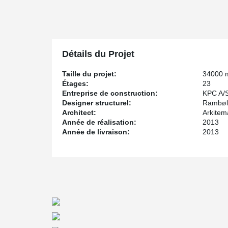
Composite Beams has been uses in all levels of this 
Détails du Projet
Taille du projet:
34000 
Étages:
23
Entreprise de construction:
KPC A/
Designer structurel:
Rambøll
Architect:
Arkitem
Année de réalisation:
2013
Année de livraison:
2013