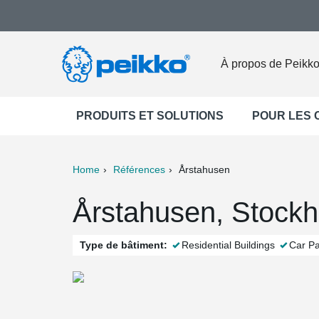
À propos de Peikk
PRODUITS ET SOLUTIONS
POUR LES
Home
Références
Årstahusen
ter
Print
Mail
Årstahusen, Stock
Type de bâtiment:
Residential Buildings
Car Pa