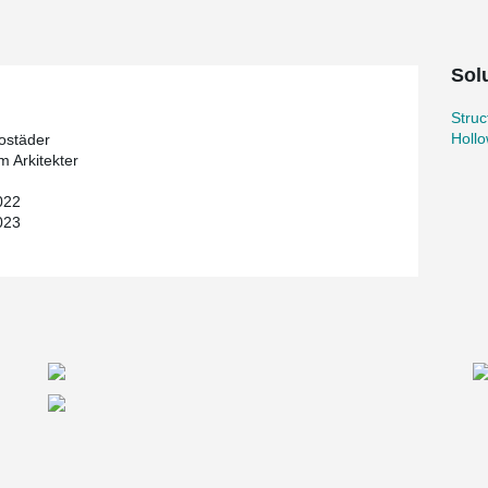
Solu
Stru
Holl
ostäder
 Arkitekter
022
023