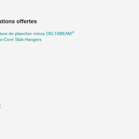
tions offertes
®
cture de plancher mince DELTABEAM
ow-Core Slab Hangers