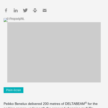
© PropertyNL
Plein écran
®
Peikko Benelux delivered 200 metres of DELTABEAM
for the