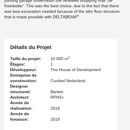
parking garage underneath the renewed shopping mall 'De
Kwinkelier'. This was the best choice, due to the fact that there
was less excavation needed because of the slim floor structure
®
that is made possible with DELTABEAM
.
Détails du Projet
2
Taille du projet:
10 000 m
Étages:
1
Développeur:
The House of Development
Entreprise de
construction:
Cordeel Nederland
Designer
structurel:
Bartels
Architect:
RPHS+
Année de
réalisation:
2018
Année de
livraison:
2019