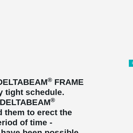
®
 DELTABEAM
FRAME
y tight schedule.
®
d DELTABEAM
them to erect the
riod of time -
 have been possible