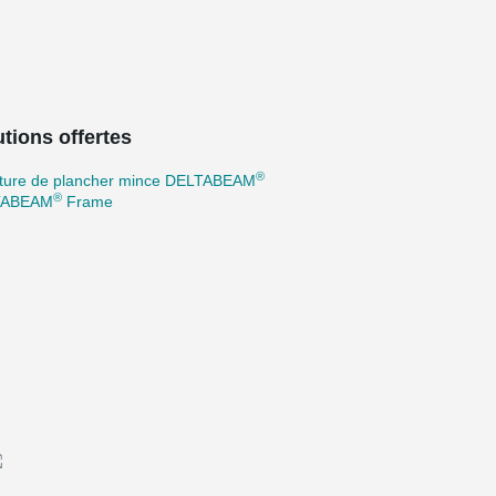
tions offertes
®
cture de plancher mince DELTABEAM
®
TABEAM
Frame