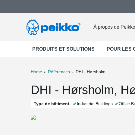
À propos de Peikk
PRODUITS ET SOLUTIONS
POUR LES
Home
Références
DHI - Hørsholm
ter
Print
Mail
DHI - Hørsholm, H
Type de bâtiment:
Industrial Buildings
Office B