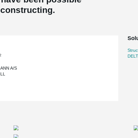
 constructing.
Solu
Stru
2
DEL
ANN A/S
LL