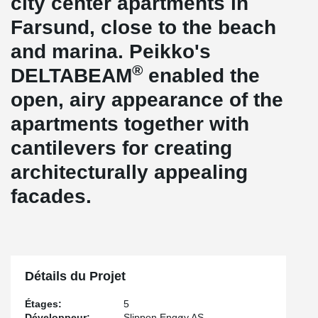
city center apartments in
Farsund, close to the beach
and marina. Peikko's
®
DELTABEAM
enabled the
open, airy appearance of the
apartments together with
cantilevers for creating
architecturally appealing
facades.
Détails du Projet
Étages:
5
Développeur:
Slippen Engøy AS