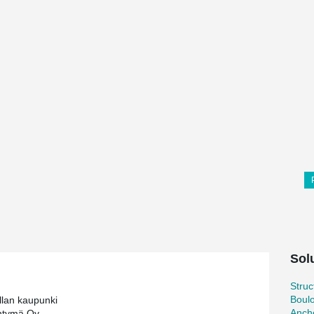
Solu
Stru
Boul
llan kaupunki
Ancho
tymä Oy