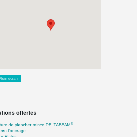
Plein écran
tions offertes
®
cture de plancher mince DELTABEAM
ons d'ancrage
r Plates