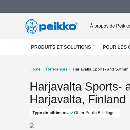
À propos de Peikk
PRODUITS ET SOLUTIONS
POUR LES
Home
Références
Harjavalta Sports- and Swimmi
ter
Print
Mail
Harjavalta Sports-
Harjavalta, Finland
Type de bâtiment:
Other Public Buildings