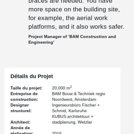
braces are needed. You have
more space on the building site,
for example, the aerial work
platforms, and it also works safer.
Project Manager of ‘BAM Construction and
Engineering’
Détails du Projet
2
Taille du projet:
20,000 m
Entreprise de
BAM Bouw & Techniek regio
construction:
Noordwest, Amsterdam
Designer
Ingenieursbüro Fischer +
structurel:
Schmid, Karlsruhe
KUBUS architektuur +
Architect:
stadplanung, Wetzlar
Année de
réalisation:
2016