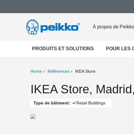
À propos de Peikk
PRODUITS ET SOLUTIONS
POUR LES
Home
Références
IKEA Store
ter
Print
Mail
IKEA Store, Madrid
Type de bâtiment:
Retail Buildings