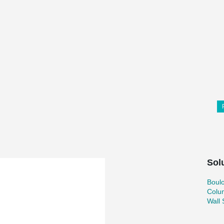
Solu
Boul
Colu
Wall