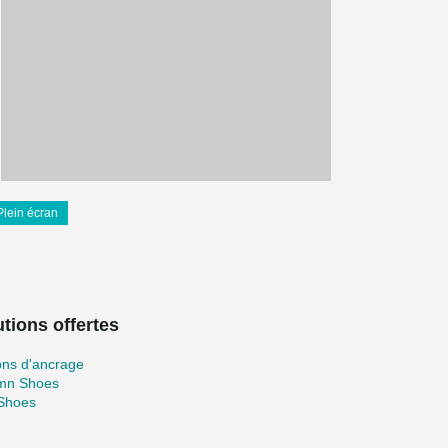
Plein écran
tions offertes
ons d'ancrage
mn Shoes
 Shoes