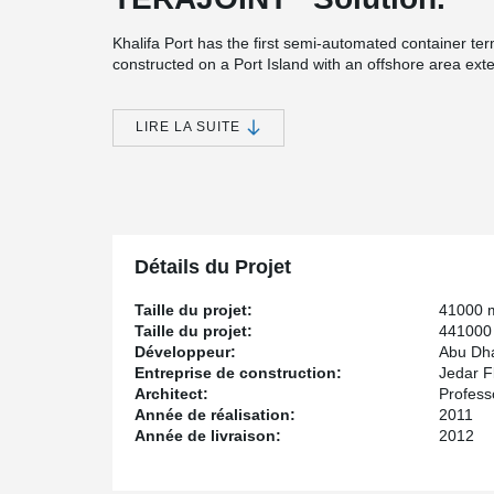
Khalifa Port has the first semi-automated container ter
constructed on a Port Island with an offshore area ext
situated more than four kilometers out to sea.
The warehouses have a reinforced moment resisting con
LIRE LA SUITE
transferred through the floors and resisted by beams
columns are reinforced and cast in-situ. The entire sys
roof level there is a steel structure enclosure mounted 
Détails du Projet
Taille du projet:
41000 
Taille du projet:
441000 
Développeur:
Abu Dha
Entreprise de construction:
Jedar F
Architect:
Profess
Année de réalisation:
2011
Année de livraison:
2012