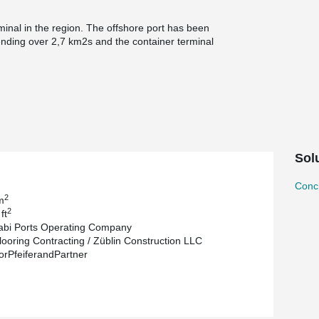
minal in the region. The offshore port has been
ending over 2,7 km2s and the container terminal
crete frame; all the lateral loads are
 and columns. Concrete floors, beams and
tems rests on piles centric with columns. At the
on the corbel at four locations.
Solu
Concr
2
m
2
ft
bi Ports Operating Company
looring Contracting / Züblin Construction LLC
orPfeiferandPartner