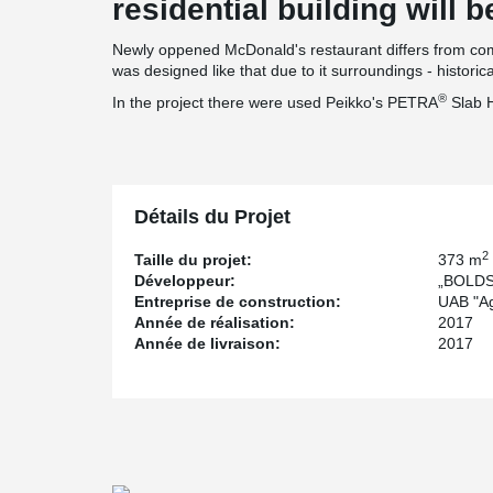
residential building will be
Newly oppened McDonald's restaurant differs from comm
was designed like that due to it surroundings - histori
®
In the project there were used Peikko's PETRA
Slab 
Détails du Projet
2
Taille du projet:
373 m
Développeur:
„BOLDS 
Entreprise de construction:
UAB "A
Année de réalisation:
2017
Année de livraison:
2017