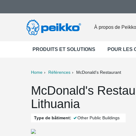
À propos de Peikk
PRODUITS ET SOLUTIONS
POUR LES
Home
Références
McDonald's Restaurant
ter
Print
Mail
McDonald's Restau
Lithuania
Type de bâtiment:
Other Public Buildings