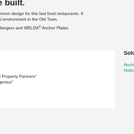
 built.
on design for this fast food restaurants. It
cal environment in the Old Town.
®
Hangers and WELDA
Anchor Plates.
Solu
Ancho
Holl
Property Partners“
gentus"