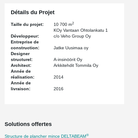
Détails du Projet
2
Taille du projet:
10 700 m
KOy Vantaan Ohtolankatu 1
Développeur:
c/o Veho Group Oy
Entreprise de
construction:
Jatke Uusimaa oy
Designer
structurel:
A-insinöörit Oy
Architect:
Arkkitehdit Tommila Oy
Année de
réalisation:
2014
Année de
livraison:
2016
Solutions offertes
®
Structure de plancher mince DELTABEAM