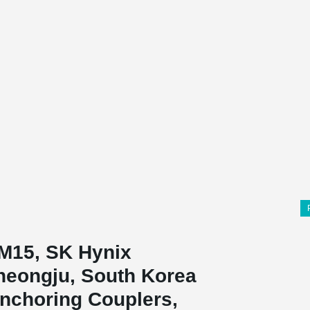
 M15, SK Hynix
heongju, South Korea
nchoring Couplers,