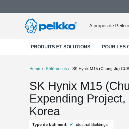
À propos de Peikk
PRODUITS ET SOLUTIONS
POUR LES
Home
Références
SK Hynix M15 (Chung-Ju) CUB
ter
Print
Mail
SK Hynix M15 (Ch
Expending Project,
Korea
Type de bâtiment:
Industrial Buildings