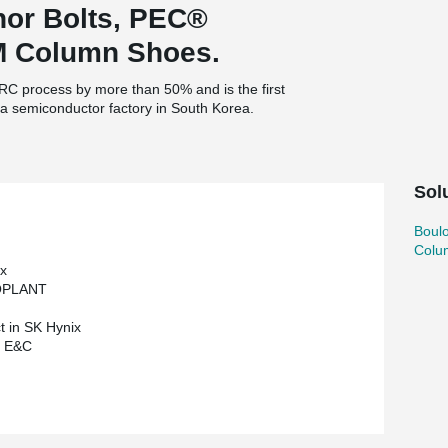
or Bolts, PEC®
 Column Shoes.
RC process by more than 50% and is the first
f a semiconductor factory in South Korea.
Solu
Boul
Colu
x
OPLANT
t in SK Hynix
 E&C