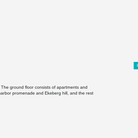
. The ground floor consists of apartments and
harbor promenade and Ekeberg hill, and the rest
lans 1 to 7 contain apartments around a common
ared roof terrace.
project, as it enables a slim floor structure even