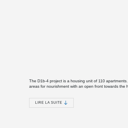
The D1b-4 project is a housing unit of 110 apartments
areas for nourishment with an open front towards the 
of the floor is used for parking and storage space. P
courtyard. The top floor of the building consists of a sh
LIRE LA SUITE
®
Peikko's DELTABEAM
was chosen for this prestigious 
with architecturally demanding shapes.