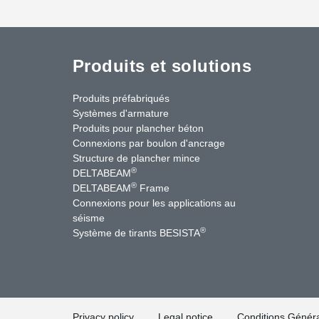
Produits et solutions
Produits préfabriqués
Systèmes d'armature
Produits pour plancher béton
Connexions par boulon d'ancrage
Structure de plancher mince
®
DELTABEAM
®
DELTABEAM
Frame
Connexions pour les applications au
séisme
uTube
Contactez-nous
®
Système de tirants BESISTA
Privacy policy
Legal notice
Conditions Généra