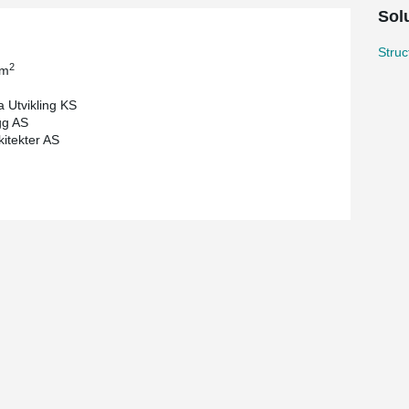
Solu
Stru
2
 m
 Utvikling KS
gg AS
itekter AS