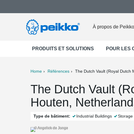
À propos de Peikk
PRODUITS ET SOLUTIONS
POUR LES
Home
Références
The Dutch Vault (Royal Dutch M
ter
Print
Mail
The Dutch Vault (Ro
Houten, Netherland
Type de bâtiment:
Industrial Buildings
Storage 
© Angeliek de Jonge