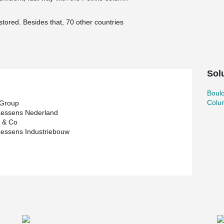
stored. Besides that, 70 other countries
Solu
Boul
Colu
 Group
aessens Nederland
 & Co
aessens Industriebouw