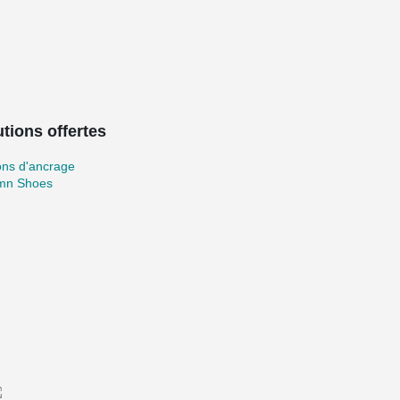
tions offertes
ons d'ancrage
mn Shoes