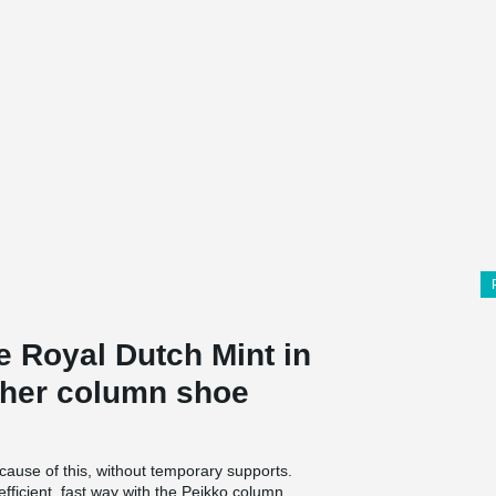
he Royal Dutch Mint in
 her column shoe
ause of this, without temporary supports.
fficient, fast way with the Peikko column