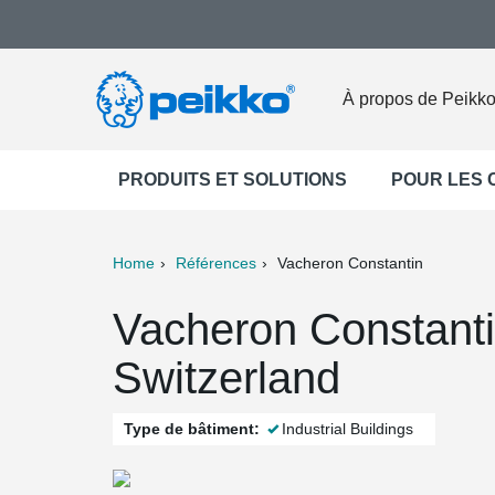
À propos de Peikk
PRODUITS ET SOLUTIONS
POUR LES
Home
Références
Vacheron Constantin
ter
Print
Mail
Vacheron Constanti
Switzerland
Type de bâtiment:
Industrial Buildings