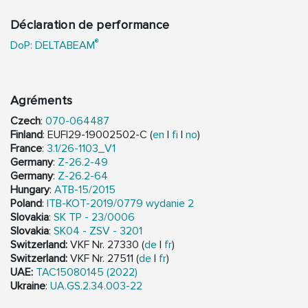
Déclaration de performance
®
DoP: DELTABEAM
Agréments
Czech
:
070-064487
Finland
: EUFI29-19002502-C (
en
|
fi
|
no
)
France
:
3.1/26-1103_V1
Germany
:
Z-26.2-49
Germany
:
Z-26.2-64
Hungary
:
ATB-15/2015
Poland
:
ITB-KOT-2019/0779 wydanie 2
Slovakia
:
SK TP - 23/0006
Slovakia
:
SK04 - ZSV - 3201
Switzerland:
VKF Nr. 27330 (
de
|
fr
)
Switzerland:
VKF Nr. 27511 (
de
|
fr
)
UAE:
TAC15080145 (2022)
Ukraine
:
UA.GS.2.34.003-22