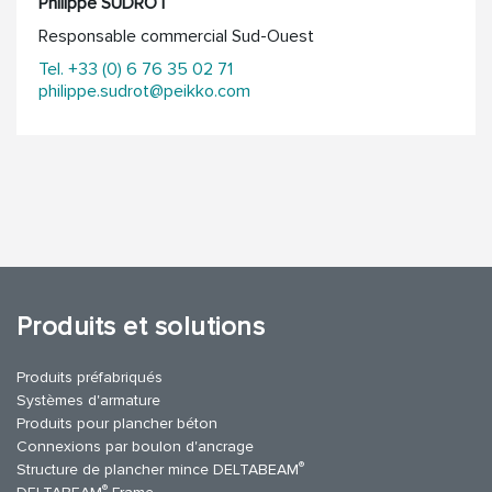
Philippe SUDROT
Responsable commercial Sud-Ouest
Tel. +33 (0) 6 76 35 02 71
philippe.sudrot@peikko.com
Produits et solutions
Produits préfabriqués
Systèmes d'armature
Produits pour plancher béton
Connexions par boulon d'ancrage
®
Structure de plancher mince DELTABEAM
®